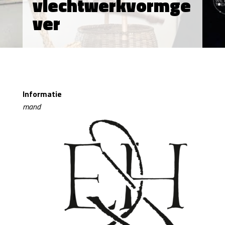
vlechtwerkvormge
ver
Informatie
mand