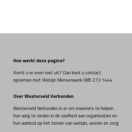
Hoe werkt deze pagina?
Komt u er even niet uit? Dan kunt u contact
opnemen met Welzijn Mensenwerk 085 273 1444
Over Westerveld Verbonden
Westerveld Verbonden is er om inwoners te helpen
hun weg te vinden in de veelheid aan organisaties en
hun aanbod op het terrein van welzijn, wonen en zorg