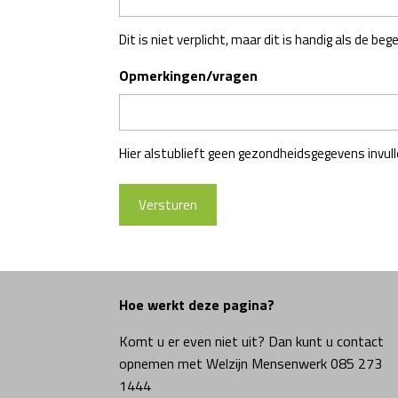
Dit is niet verplicht, maar dit is handig als de b
Opmerkingen/vragen
Hier alstublieft geen gezondheidsgegevens invull
Hoe werkt deze pagina?
Komt u er even niet uit? Dan kunt u contact
opnemen met Welzijn Mensenwerk 085 273
1444