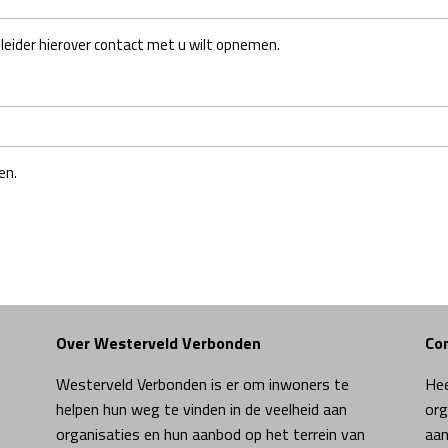
egeleider hierover contact met u wilt opnemen.
en.
Over Westerveld Verbonden
Co
Westerveld Verbonden is er om inwoners te
Hee
helpen hun weg te vinden in de veelheid aan
org
organisaties en hun aanbod op het terrein van
aan