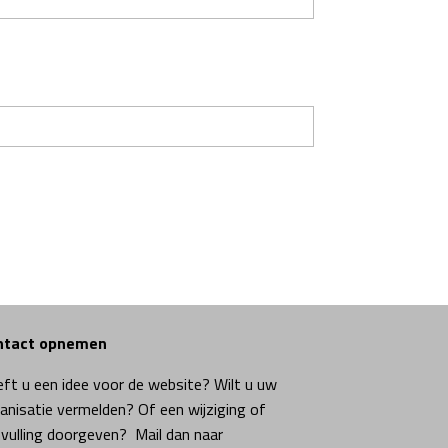
ntact opnemen
ft u een idee voor de website? Wilt u uw
anisatie vermelden? Of een wijziging of
vulling doorgeven? Mail dan naar