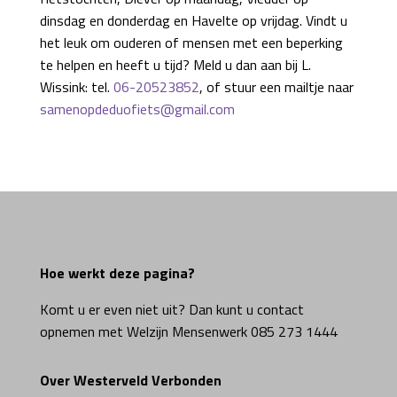
dinsdag en donderdag en Havelte op vrijdag. Vindt u
het leuk om ouderen of mensen met een beperking
te helpen en heeft u tijd? Meld u dan aan bij L.
Wissink: tel.
06-20523852
, of stuur een mailtje naar
samenopdeduofiets@gmail.com
Hoe werkt deze pagina?
Komt u er even niet uit? Dan kunt u contact
opnemen met Welzijn Mensenwerk 085 273 1444
Over Westerveld Verbonden