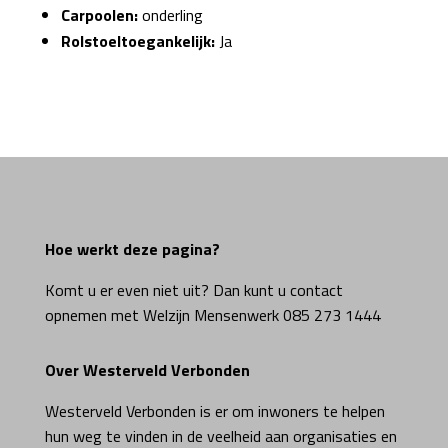
Carpoolen:
onderling
Rolstoeltoegankelijk:
Ja
Hoe werkt deze pagina?
Komt u er even niet uit? Dan kunt u contact
opnemen met Welzijn Mensenwerk 085 273 1444
Over Westerveld Verbonden
Westerveld Verbonden is er om inwoners te helpen
hun weg te vinden in de veelheid aan organisaties en