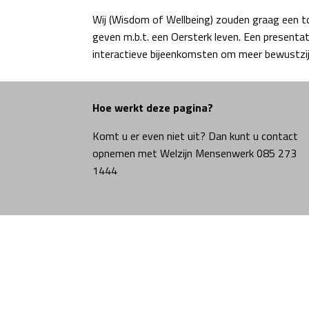
Wij (Wisdom of Wellbeing) zouden graag een t
geven m.b.t. een Oersterk leven. Een presentat
interactieve bijeenkomsten om meer bewustzijn 
Hoe werkt deze pagina?
Komt u er even niet uit? Dan kunt u contact
opnemen met Welzijn Mensenwerk 085 273
1444