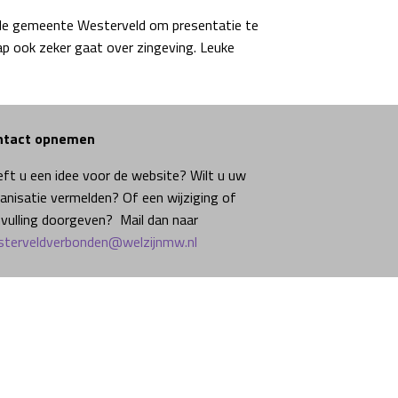
n de gemeente Westerveld om presentatie te
ap ook zeker gaat over zingeving. Leuke
ntact opnemen
ft u een idee voor de website? Wilt u uw
anisatie vermelden? Of een wijziging of
vulling doorgeven? Mail dan naar
terveldverbonden@welzijnmw.nl