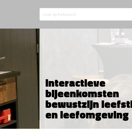
Interactieve
bijeenkomsten
bewustzijn leefsti
en leefomgeving