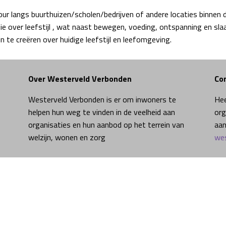
our langs buurthuizen/scholen/bedrijven of andere locaties binne
ie over leefstijl , wat naast bewegen, voeding, ontspanning en sla
te creëren over huidige leefstijl en leefomgeving.
Over Westerveld Verbonden
Co
Westerveld Verbonden is er om inwoners te
Hee
helpen hun weg te vinden in de veelheid aan
org
organisaties en hun aanbod op het terrein van
aan
welzijn, wonen en zorg
wes