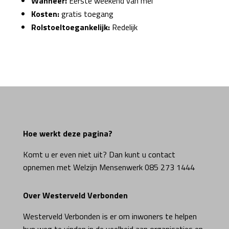
Wanneer:
Eerste weekend van mei
Kosten:
gratis toegang
Rolstoeltoegankelijk:
Redelijk
Hoe werkt deze pagina?
Komt u er even niet uit? Dan kunt u contact
opnemen met Welzijn Mensenwerk 085 273 1444
Over Westerveld Verbonden
Westerveld Verbonden is er om inwoners te helpen