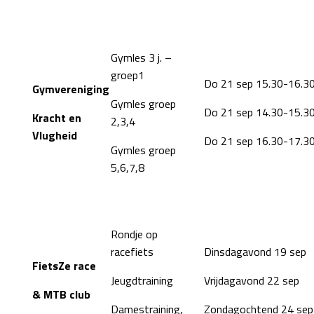
Gymles 3 j. –
groep1
Do 21 sep 15.30-16.3
Gymvereniging
Gymles groep
Do 21 sep 14.30-15.3
Kracht en
2,3,4
Vlugheid
Do 21 sep 16.30-17.3
Gymles groep
5,6,7,8
Rondje op
racefiets
Dinsdagavond 19 sep
FietsZe race
Jeugdtraining
Vrijdagavond 22 sep
& MTB club
Damestraining,
Zondagochtend 24 sep