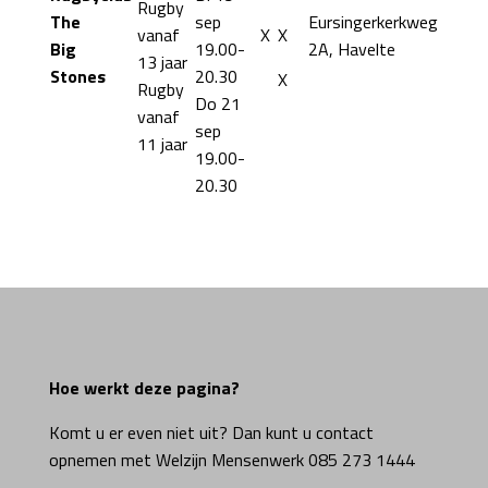
Rugby
The
sep
Eursingerkerkweg
vanaf
X
X
Big
19.00-
2A, Havelte
13 jaar
Stones
20.30
X
Rugby
Do 21
vanaf
sep
11 jaar
19.00-
20.30
Hoe werkt deze pagina?
Komt u er even niet uit? Dan kunt u contact
opnemen met Welzijn Mensenwerk 085 273 1444