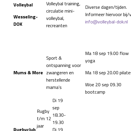
Volleybal training,
Volleybal
Diverse dagen/tijden.
circulatie mini-
Informeer hiervoor bij/v
Wesseling-
volleybal,
info@volleybal-dok.nl
DOK
recreanten
Ma 18 sep 19.00 flow
Sport &
yoga
ontspanning voor
Mums & More
zwangeren en
Ma 18 sep 20.00 pilate
herstellende
Woe 20 sep 09.30
mama’s
bootcamp
Di 19
sep
Rugby
18.30-
t/m 12
19.30
jaar
Rugbyclub
Di 19