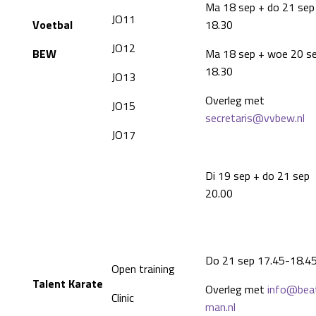
Ma 18 sep + do 21 sep
JO11
Voetbal
18.30
JO12
BEW
Ma 18 sep + woe 20 s
18.30
JO13
Overleg met
JO15
secretaris@vvbew.nl
JO17
Di 19 sep + do 21 sep
20.00
Do 21 sep 17.45-18.4
Open training
Talent Karate
Overleg met
info@bea
Clinic
man.nl