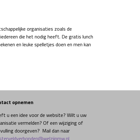
schappelijke organisaties zoals de
edereen die het nodig heeft. De gratis lunch
tekenen en leuke spelletjes doen en men kan
ntact opnemen
ft u een idee voor de website? Wilt u uw
anisatie vermelden? Of een wijziging of
vulling doorgeven? Mail dan naar
terveldverbonden@welzijnmw.nl