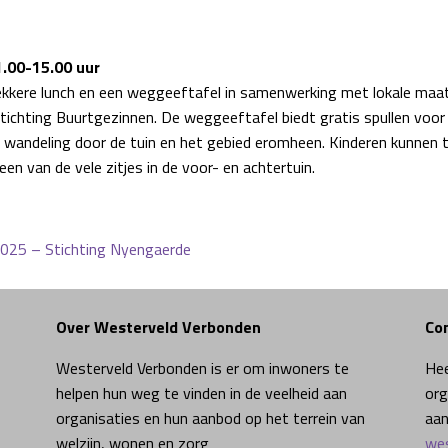
1.00-15.00 uur
lekkere lunch en een weggeeftafel in samenwerking met lokale maat
chting Buurtgezinnen. De weggeeftafel biedt gratis spullen voor i
 wandeling door de tuin en het gebied eromheen. Kinderen kunnen 
en van de vele zitjes in de voor- en achtertuin.
 2025 – Stichting Nyengaerde
Over Westerveld Verbonden
Co
Westerveld Verbonden is er om inwoners te
Hee
helpen hun weg te vinden in de veelheid aan
org
organisaties en hun aanbod op het terrein van
aan
welzijn, wonen en zorg
wes