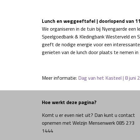
Lunch en weggeeftafel | doorlopend van 1
We organiseren in de tuin bij Nyengaerde een 
Speelgoedbank & Kledingbank Westerveld en Sti
geeft de nodige energie voor een interessante
genieten van de lunch door plaats te nemen in e
Meer informatie:
Dag van het Kasteel | 8 juni
Hoe werkt deze pagina?
Komt u er even niet uit? Dan kunt u contact
opnemen met Welzijn Mensenwerk 085 273
1444