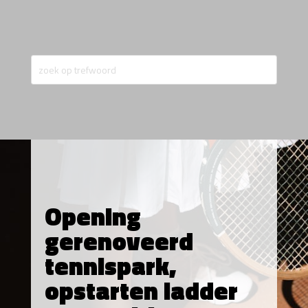
Opening
gerenoveerd
tennispark,
opstarten ladder