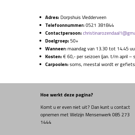
Adres:
Dorpshuis Vledderveen
Telefoonnummer:
0521 381844
Contactpersoon:
christinarozendaal1@gma
Doelgroep:
50+
Wanneer:
maandag van 13.30 tot 14.45 uu
Kosten:
€ 60,- per seizoen (jan. t/m april 
Carpoolen:
soms, meestal wordt er gefiets
Hoe werkt deze pagina?
Komt u er even niet uit? Dan kunt u contact
opnemen met Welzijn Mensenwerk 085 273
1444