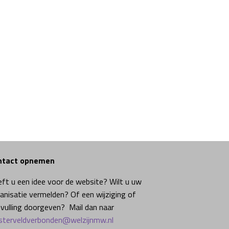
ntact opnemen
ft u een idee voor de website? Wilt u uw
anisatie vermelden? Of een wijziging of
vulling doorgeven? Mail dan naar
terveldverbonden@welzijnmw.nl