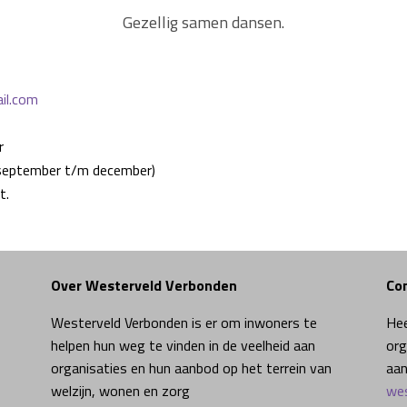
Gezellig samen dansen.
il.com
r
– september t/m december)
t.
Over Westerveld Verbonden
Co
Westerveld Verbonden is er om inwoners te
Hee
helpen hun weg te vinden in de veelheid aan
org
organisaties en hun aanbod op het terrein van
aan
welzijn, wonen en zorg
wes