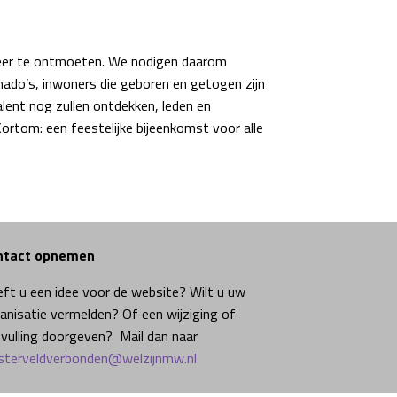
 weer te ontmoeten. We nodigen daarom
nado’s, inwoners die geboren en getogen zijn
lent nog zullen ontdekken, leden en
Kortom: een feestelijke bijeenkomst voor alle
ntact opnemen
ft u een idee voor de website? Wilt u uw
anisatie vermelden? Of een wijziging of
vulling doorgeven? Mail dan naar
terveldverbonden@welzijnmw.nl