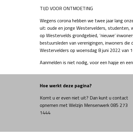
TIJD VOOR ONTMOETING
Wegens corona hebben we twee jaar lang onze 
uit: oude en jonge Westervelders, studenten, 
op Westervelds grondgebied, ‘nieuwe’ inwoners
bestuursleden van verenigingen, inwoners die d
Westervelders op woensdag 8 juni 2022 van 1
Aanmelden is niet nodig, voor een hapje en ee
Hoe werkt deze pagina?
Komt u er even niet uit? Dan kunt u contact
opnemen met Welzijn Mensenwerk 085 273
1444