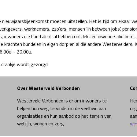
nieuwjaarsbijeenkomst moeten uitstellen. Het is tijd om elkaar
werkgevers, werknemers, zzp’ers, mensen ‘in between jobs’, pensio
, inwoners die hun talent al hebben ontdekt en inwoners die hun ta
e krachten bundelen in eigen dorp en al die andere Westervelders. 
6.00u – 20.00u.
n drankje wordt gezorgd.
Over Westerveld Verbonden
Co
Westerveld Verbonden is er om inwoners te
Hee
helpen hun weg te vinden in de veelheid aan
org
organisaties en hun aanbod op het terrein van
aan
welzijn, wonen en zorg
wes