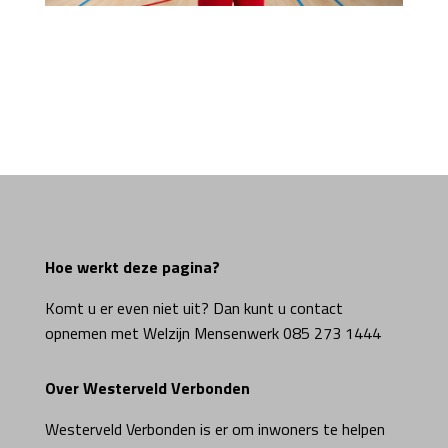
Hoe werkt deze pagina?
Komt u er even niet uit? Dan kunt u contact
opnemen met Welzijn Mensenwerk 085 273 1444
Over Westerveld Verbonden
Westerveld Verbonden is er om inwoners te helpen