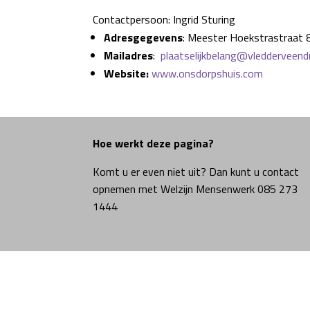
Contactpersoon: Ingrid Sturing
Adresgegevens
: Meester Hoekstrastraat 
Mailadres
:
plaatselijkbelang@vledderveend
Website:
www.onsdorpshuis.com
Hoe werkt deze pagina?
Komt u er even niet uit? Dan kunt u contact
opnemen met Welzijn Mensenwerk 085 273
1444