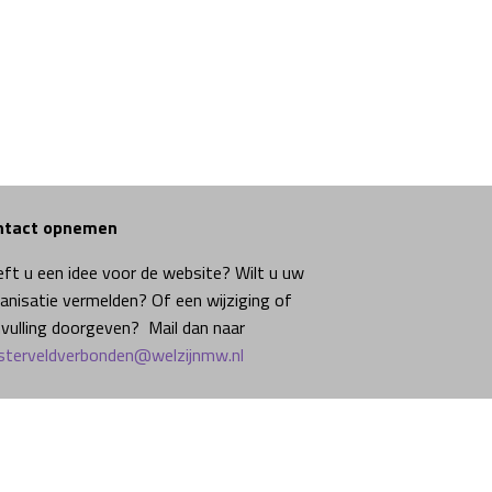
ntact opnemen
ft u een idee voor de website? Wilt u uw
anisatie vermelden? Of een wijziging of
vulling doorgeven? Mail dan naar
terveldverbonden@welzijnmw.nl