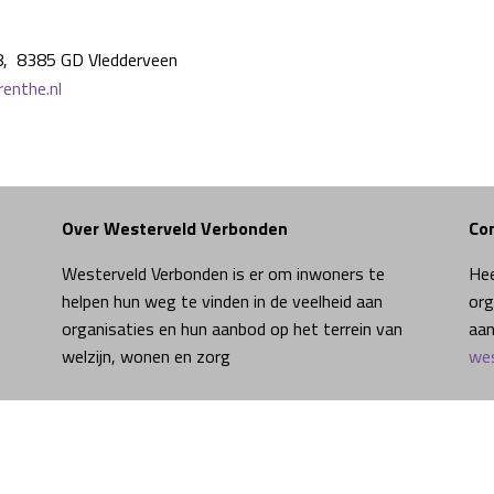
8, 8385 GD Vledderveen
renthe.nl
Over Westerveld Verbonden
Co
Westerveld Verbonden is er om inwoners te
Hee
helpen hun weg te vinden in de veelheid aan
org
organisaties en hun aanbod op het terrein van
aan
welzijn, wonen en zorg
wes