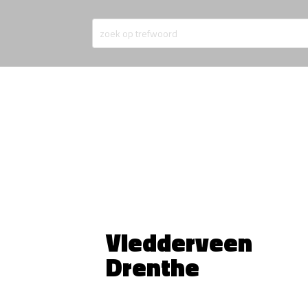
Vledderveen
Drenthe