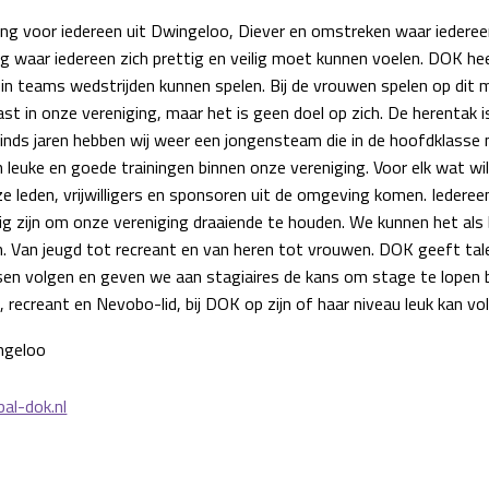
ng voor iedereen uit Dwingeloo, Diever en omstreken waar iedereen 
g waar iedereen zich prettig en veilig moet kunnen voelen. DOK hee
n in teams wedstrijden kunnen spelen. Bij de vrouwen spelen op d
past in onze vereniging, maar het is geen doel op zich. De herentak i
Sinds jaren hebben wij weer een jongensteam die in de hoofdklasse 
en leuke en goede trainingen binnen onze vereniging. Voor elk wat wi
leden, vrijwilligers en sponsoren uit de omgeving komen. Iedereen 
ig zijn om onze vereniging draaiende te houden. We kunnen het als 
en. Van jeugd tot recreant en van heren tot vrouwen. DOK geeft ta
ussen volgen en geven we aan stagiaires de kans om stage te lopen 
 recreant en Nevobo-lid, bij DOK op zijn of haar niveau leuk kan vol
ngeloo
al-dok.nl