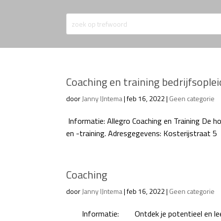
Coaching en training bedrijfsoplei
door
Janny IJntema
|
feb 16, 2022
|
Geen categorie
Informatie: Allegro Coaching en Training De ho
en -training. Adresgegevens: Kosterijstraat 5
Coaching
door
Janny IJntema
|
feb 16, 2022
|
Geen categorie
Informatie: Ontdek je potentieel en leef h