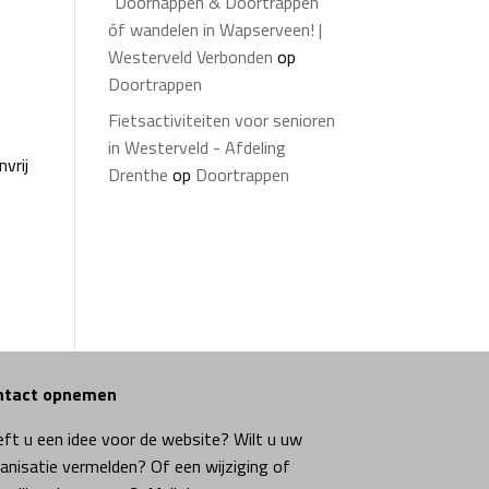
“Doorhappen & Doortrappen”
óf wandelen in Wapserveen! |
Westerveld Verbonden
op
Doortrappen
Fietsactiviteiten voor senioren
in Westerveld - Afdeling
vrij
Drenthe
op
Doortrappen
ntact opnemen
ft u een idee voor de website? Wilt u uw
anisatie vermelden? Of een wijziging of