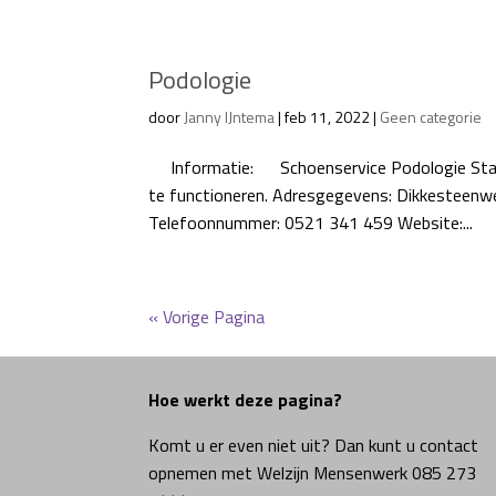
Podologie
door
Janny IJntema
|
feb 11, 2022
|
Geen categorie
Informatie: Schoenservice Podologie Start Pij
te functioneren. Adresgegevens: Dikkesteenwe
Telefoonnummer: 0521 341 459 Website:...
« Vorige Pagina
Hoe werkt deze pagina?
Komt u er even niet uit? Dan kunt u contact
opnemen met Welzijn Mensenwerk 085 273