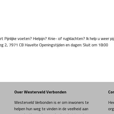
nlijke voeten? Hielpijn? Knie- of rugklachten? Ik help u weer pijn
g 2, 7971 CB Havelte Openingstijden en dagen: Sluit om 18:00
Over Westerveld Verbonden
Co
Westerveld Verbonden is er om inwoners te
Hee
helpen hun weg te vinden in de veelheid aan
org